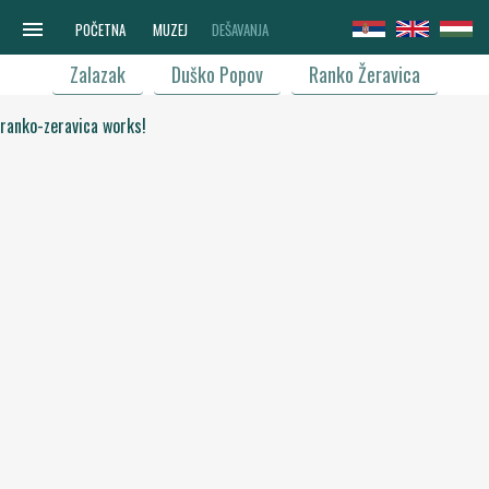
menu
POČETNA
MUZEJ
DEŠAVANJA
Zalazak
Duško Popov
Ranko Žeravica
ranko-zeravica works!