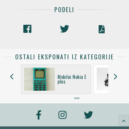
PODELI
OSTALI EKSPONATI IZ KATEGORIJE
arrow_back_ios
arrow_forward_ios
 Nokia
Mobilni Nokia E
plus
keyboard_arrow_up