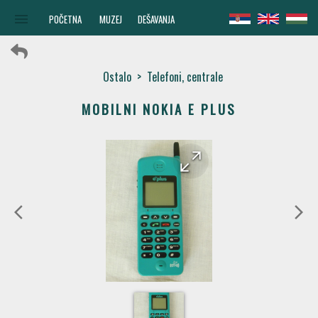
menu
POČETNA
MUZEJ
DEŠAVANJA
Ostalo
>
Telefoni, centrale
MOBILNI NOKIA E PLUS
arrow_forward
arrow_back
arrow_back_ios
arrow_forward_ios