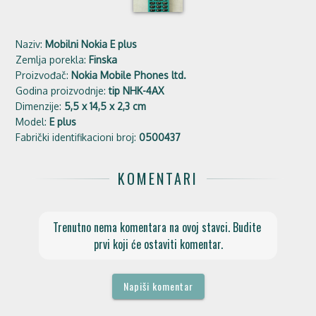
Naziv:
Mobilni Nokia E plus
Zemlja porekla:
Finska
Proizvođač:
Nokia Mobile Phones ltd.
Godina proizvodnje:
tip NHK-4AX
Dimenzije:
5,5 x 14,5 x 2,3 cm
Model:
E plus
Fabrički identifikacioni broj:
0500437
KOMENTARI
Trenutno nema komentara na ovoj stavci. Budite 
prvi koji će ostaviti komentar.
Napiši komentar