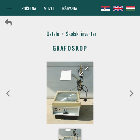
menu
POČETNA
MUZEJ
DEŠAVANJA
Ostalo
>
Školski inventar
GRAFOSKOP
arrow_forward
arrow_back
arrow_back_ios
arrow_forward_ios