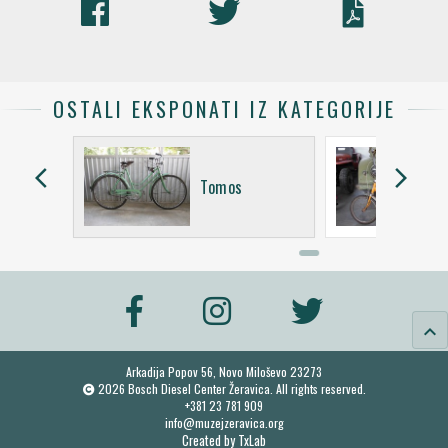
OSTALI EKSPONATI IZ KATEGORIJE
arrow_back_ios
arrow_forward_ios
Tomos
keyboard_arrow_up
Arkadija Popov 56, Novo Miloševo 23273
2026 Bosch Diesel Center Žeravica. All rights reserved.
+381 23 781 909
info@muzejzeravica.org
Created by
TxLab