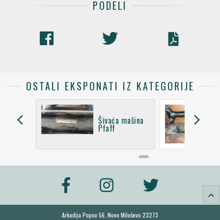
PODELI
OSTALI EKSPONATI IZ KATEGORIJE
arrow_back_ios
arrow_forward_ios
mašina
Šivaća mašina
Pfaff
keyboard_arrow_up
Arkadija Popov 56, Novo Miloševo 23273