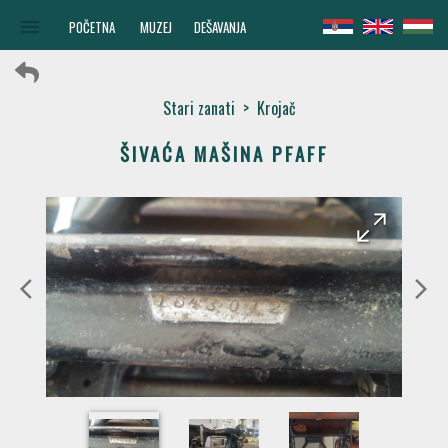
menu
POČETNA
MUZEJ
DEŠAVANJA
Stari zanati
>
Krojač
ŠIVAĆA MAŠINA PFAFF
arrow_forward
arrow_back
arrow_back_ios
arrow_forward_ios