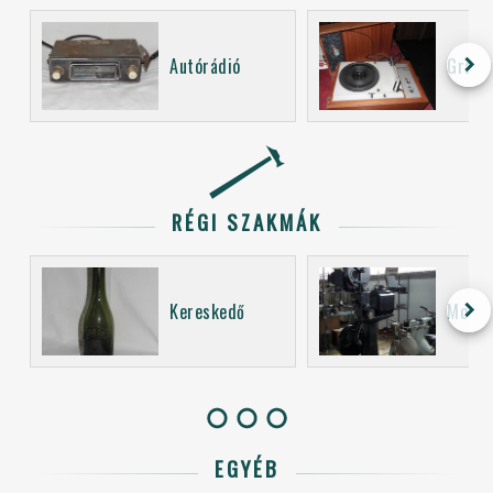
keyboard_arrow_right
Autórádió
Grama
RÉGI SZAKMÁK
keyboard_arrow_right
Kereskedő
Mozi 
EGYÉB