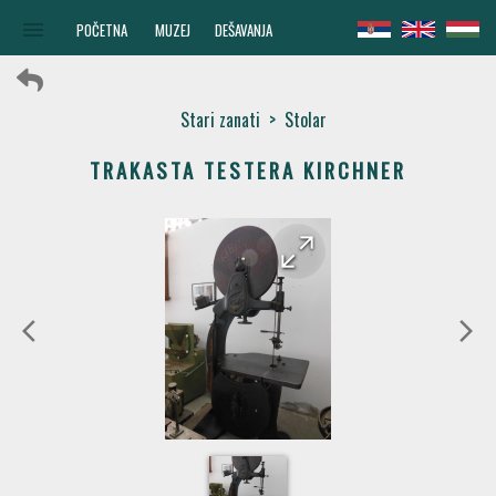
menu
POČETNA
MUZEJ
DEŠAVANJA
Stari zanati
>
Stolar
TRAKASTA TESTERA KIRCHNER
arrow_forward
arrow_back
arrow_back_ios
arrow_forward_ios