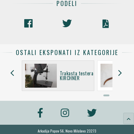
PODELI
OSTALI EKSPONATI IZ KATEGORIJE
arrow_back_ios
arrow_forward_ios
Trakasta testera
KIRCHNER
keyboard_arrow_up
Arkadija Popov 56, Novo Miloševo 23273