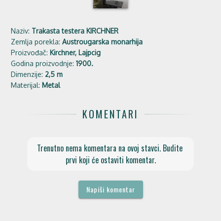
Naziv:
Trakasta testera KIRCHNER
Zemlja porekla:
Austrougarska monarhija
Proizvođač:
Kirchner, Lajpcig
Godina proizvodnje:
1900.
Dimenzije:
2,5 m
Materijal:
Metal
KOMENTARI
Trenutno nema komentara na ovoj stavci. Budite 
prvi koji će ostaviti komentar.
Napiši komentar