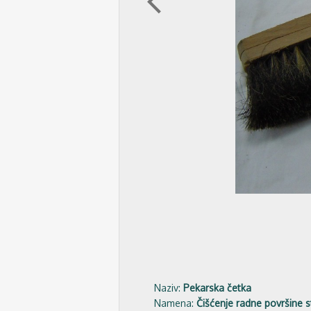
arrow_back_ios
Naziv:
Pekarska četka
Namena:
Čišćenje radne površine s