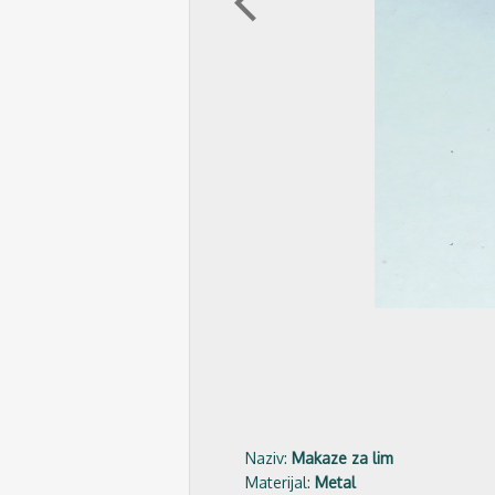
arrow_back_ios
Naziv:
Makaze za lim
Materijal:
Metal