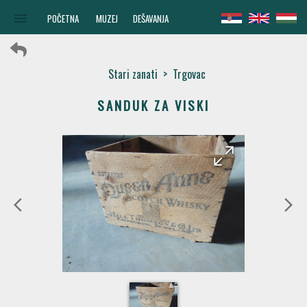
menu
POČETNA
MUZEJ
DEŠAVANJA
Stari zanati
>
Trgovac
SANDUK ZA VISKI
arrow_forward
arrow_back
arrow_back_ios
arrow_forward_ios