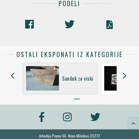
PODELI
OSTALI EKSPONATI IZ KATEGORIJE
arrow_back_ios
arrow_forward_ios
a -
Sanduk za viski
ka
keyboard_arrow_up
Arkadija Popov 56, Novo Miloševo 23273