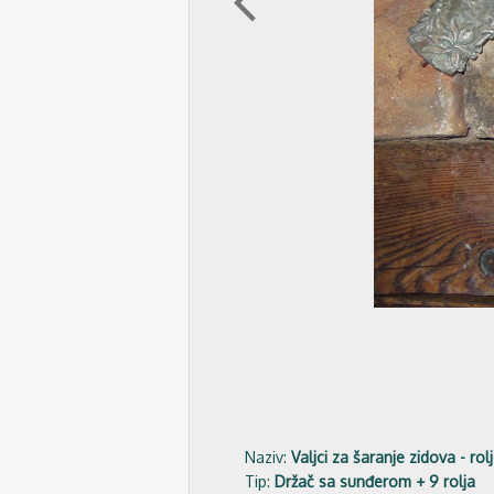
arrow_back_ios
Naziv:
Valjci za šaranje zidova - rol
Tip:
Držač sa sunđerom + 9 rolja