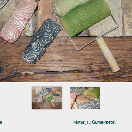
je
Materijal:
Guma-metal