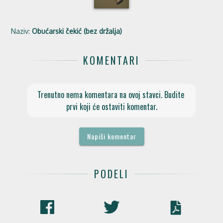
Naziv:
Obućarski čekić (bez držalja)
KOMENTARI
Trenutno nema komentara na ovoj stavci. Budite 
prvi koji će ostaviti komentar.
Napiši komentar
PODELI