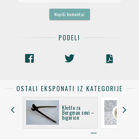
Napiši komentar
PODELI
OSTALI EKSPONATI IZ KATEGORIJE
Klešta za
arrow_back_ios
arrow_forward_ios
za
Bergman cevi –
n cevi
bigerice