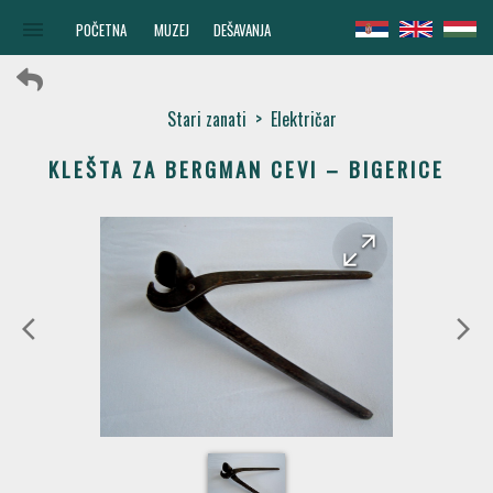
menu
POČETNA
MUZEJ
DEŠAVANJA
Stari zanati
>
Električar
KLEŠTA ZA BERGMAN CEVI – BIGERICE
arrow_forward
arrow_back
arrow_back_ios
arrow_forward_ios