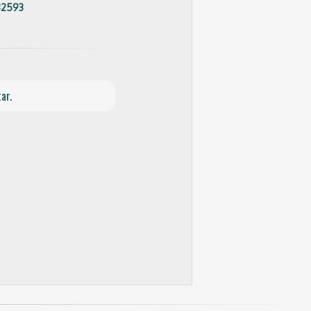
82593
ar.