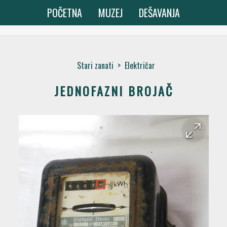
POČETNA
MUZEJ
DEŠAVANJA
Stari zanati
>
Električar
JEDNOFAZNI BROJAČ
arrow_forward
arrow_back