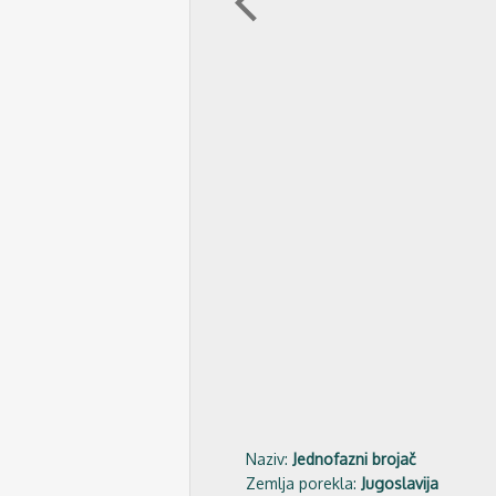
arrow_back_ios
Naziv:
Jednofazni brojač
Zemlja porekla:
Jugoslavija