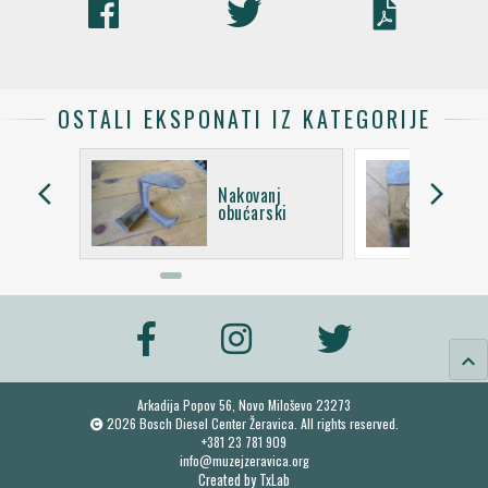
OSTALI EKSPONATI IZ KATEGORIJE
arrow_back_ios
arrow_forward_ios
j
Nakovanj
ki
obućarski
keyboard_arrow_up
Arkadija Popov 56, Novo Miloševo 23273
2026 Bosch Diesel Center Žeravica. All rights reserved.
+381 23 781 909
info@muzejzeravica.org
Created by
TxLab