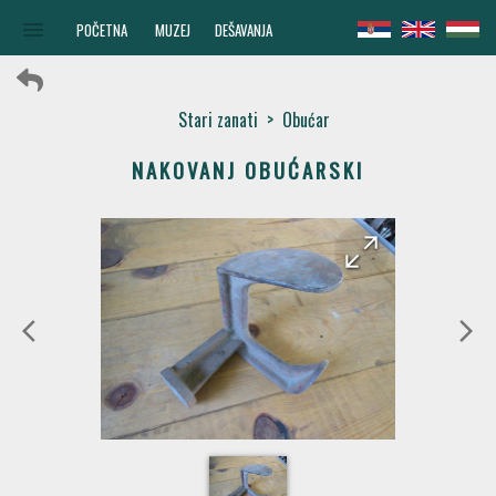
menu
POČETNA
MUZEJ
DEŠAVANJA
Stari zanati
>
Obućar
NAKOVANJ OBUĆARSKI
arrow_forward
arrow_back
arrow_back_ios
arrow_forward_ios