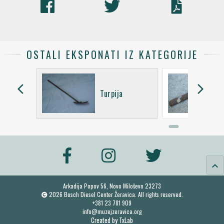
OSTALI EKSPONATI IZ KATEGORIJE
arrow_back_ios
arrow_forward_ios
 - drveni
Turpija
keyboard_arrow_up
Arkadija Popov 56, Novo Miloševo 23273
2026 Bosch Diesel Center Žeravica. All rights reserved.
+381 23 781 909
info@muzejzeravica.org
Created by
TxLab