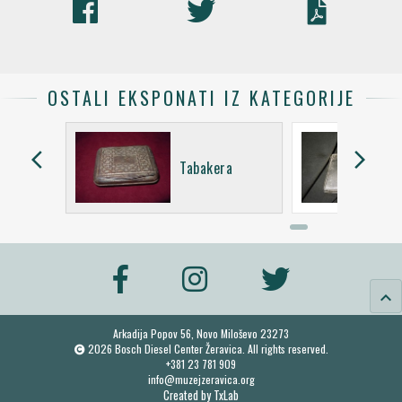
OSTALI EKSPONATI IZ KATEGORIJE
arrow_back_ios
arrow_forward_ios
ra
Tabakera
keyboard_arrow_up
Arkadija Popov 56, Novo Miloševo 23273
2026 Bosch Diesel Center Žeravica. All rights reserved.
+381 23 781 909
info@muzejzeravica.org
Created by
TxLab