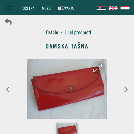
menu
POČETNA
MUZEJ
DEŠAVANJA
Ostalo
>
Lični predmeti
DAMSKA TAŠNA
arrow_forward
arrow_back
arrow_back_ios
arrow_forward_ios