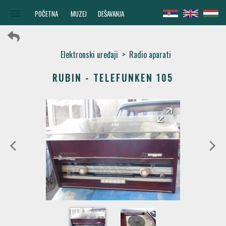
menu
POČETNA
MUZEJ
DEŠAVANJA
Elektronski uređaji
>
Radio aparati
RUBIN - TELEFUNKEN 105
arrow_forward
arrow_back
arrow_back_ios
arrow_forward_ios