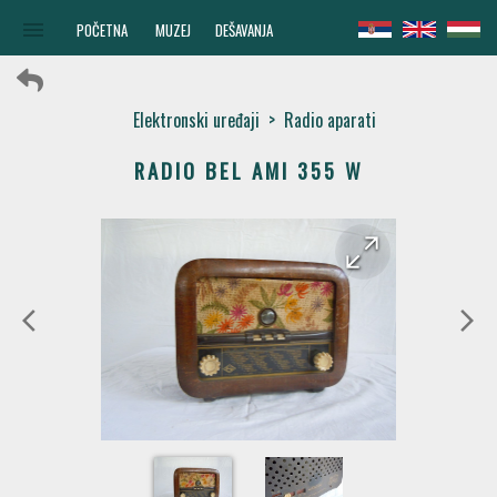
menu
POČETNA
MUZEJ
DEŠAVANJA
Elektronski uređaji
>
Radio aparati
RADIO BEL AMI 355 W
arrow_forward
arrow_back
arrow_back_ios
arrow_forward_ios