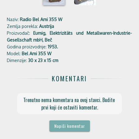
Naziv:
Radio Bel Ami 355 W
Zemlja porekla:
Austrija
Proizvođač:
Eumig, Elektrizitäts und Metallwaren-Industrie-
Gesellschaft mbH, Beč
Godina proizvodnje:
1953.
Model:
Bel Ami 355 W
Dimenzije:
30 x 23 x 15 cm
KOMENTARI
Trenutno nema komentara na ovoj stavci. Budite 
prvi koji će ostaviti komentar.
Napiši komentar