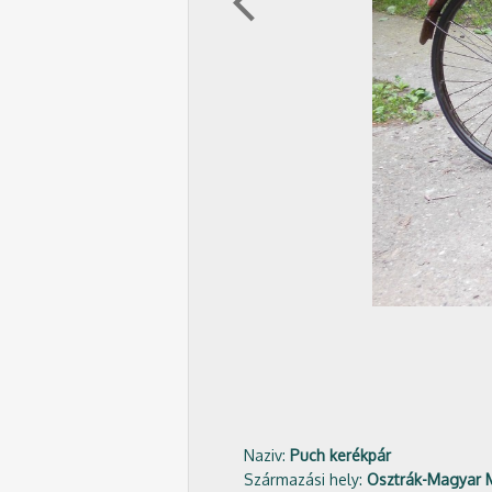
arrow_back_ios
Naziv:
Puch kerékpár
Származási hely:
Osztrák-Magyar 