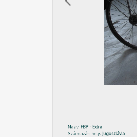
arrow_back_ios
Naziv:
FBP - Extra
Származási hely:
Jugoszlávia