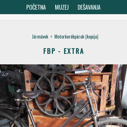
POČETNA
MUZEJ
DEŠAVANJA
Járművek
>
Motorkerékpárok (kopija)
FBP - EXTRA