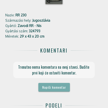
Naziv:
RR 230
Származási hely:
Jugoszlávia
Gyártó:
Zavodi RR - Nis
Gyártási szám:
324793
Méretek:
29 x 43 x 20 cm
KOMENTARI
Trenutno nema komentara na ovoj stavci. Budite 
prvi koji će ostaviti komentar.
Napiši komentar
PODELI