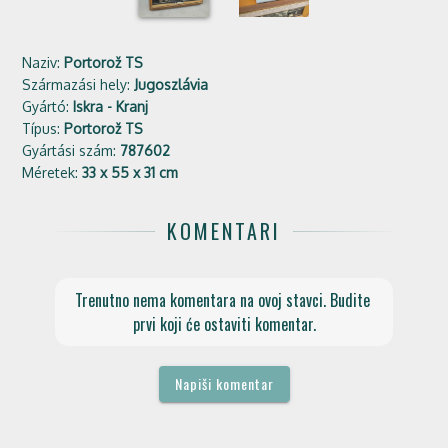
Naziv:
Portorož TS
Származási hely:
Jugoszlávia
Gyártó:
Iskra - Kranj
Típus:
Portorož TS
Gyártási szám:
787602
Méretek:
33 x 55 x 31 cm
KOMENTARI
Trenutno nema komentara na ovoj stavci. Budite 
prvi koji će ostaviti komentar.
Napiši komentar