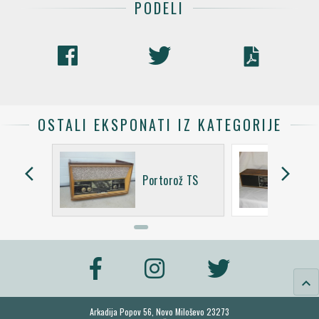
PODELI
OSTALI EKSPONATI IZ KATEGORIJE
arrow_back_ios
arrow_forward_ios
ž
Portorož TS
keyboard_arrow_up
Arkadija Popov 56, Novo Miloševo 23273