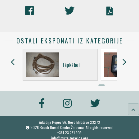
OSTALI EKSPONATI IZ KATEGORIJE
arrow_back_ios
arrow_forward_ios
ó tábla
Tápkábel
keyboard_arrow_up
Arkadija Popov 56, Novo Miloševo 23273
2026 Bosch Diesel Center Žeravica. All rights reserved.
+381 23 781 909
info@muzejzeravica.org