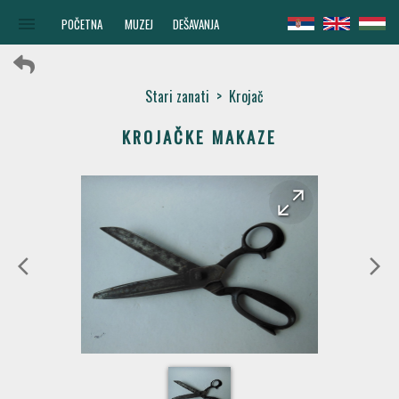
menu
POČETNA
MUZEJ
DEŠAVANJA
Stari zanati
>
Krojač
KROJAČKE MAKAZE
arrow_forward
arrow_back
arrow_back_ios
arrow_forward_ios