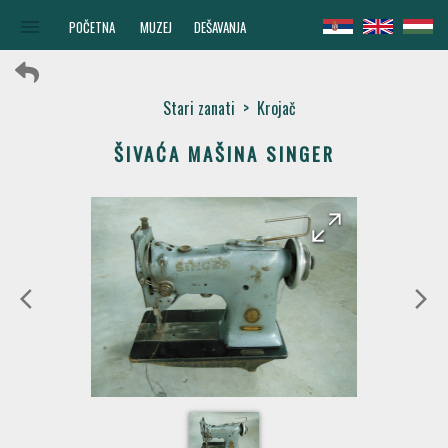
menu
POČETNA
MUZEJ
DEŠAVANJA
Stari zanati
>
Krojač
ŠIVAĆA MAŠINA SINGER
arrow_forward
arrow_back
arrow_back_ios
arrow_forward_ios