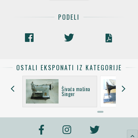
PODELI
OSTALI EKSPONATI IZ KATEGORIJE
arrow_back_ios
arrow_forward_ios
mašina
Šivaća mašina
Singer
keyboard_arrow_up