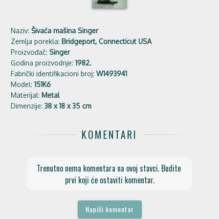
Naziv:
Šivaća mašina Singer
Zemlja porekla:
Bridgeport, Connecticut USA
Proizvođač:
Singer
Godina proizvodnje:
1982.
Fabrički identifikacioni broj:
W1493941
Model:
151K6
Materijal:
Metal
Dimenzije:
38 x 18 x 35 cm
KOMENTARI
Trenutno nema komentara na ovoj stavci. Budite 
prvi koji će ostaviti komentar.
Napiši komentar