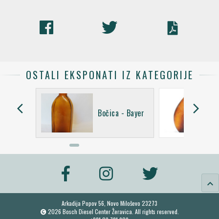
OSTALI EKSPONATI IZ KATEGORIJE
arrow_back_ios
arrow_forward_ios
 Serum
Bočica - Bayer
keyboard_arrow_up
Arkadija Popov 56, Novo Miloševo 23273
2026 Bosch Diesel Center Žeravica. All rights reserved.