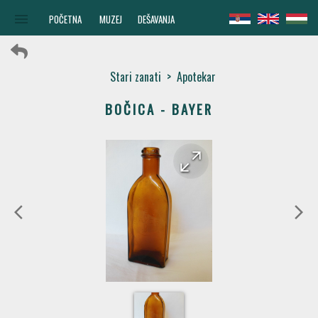
menu
POČETNA
MUZEJ
DEŠAVANJA
Stari zanati
>
Apotekar
BOČICA - BAYER
arrow_forward
arrow_back
arrow_back_ios
arrow_forward_ios