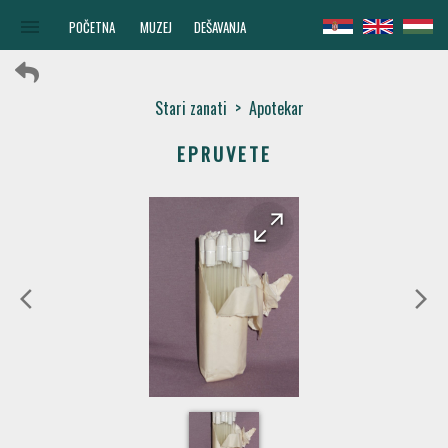
menu
POČETNA
MUZEJ
DEŠAVANJA
Stari zanati
>
Apotekar
EPRUVETE
arrow_forward
arrow_back
arrow_back_ios
arrow_forward_ios