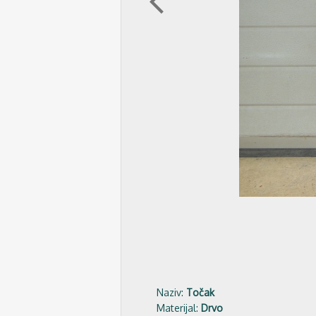
arrow_back_ios
Naziv:
Točak
Materijal:
Drvo