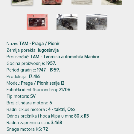
Naziv:
TAM - Praga / Pionir
Zemlja porekla:
Jugoslavija
Proizvođač:
TAM - Tvornica automobila Maribor
Godina proizvodnje:
1957.
Period gradnje:
1947 - 1959.
Produkcija:
17.416
Model:
Praga / Pionir serija 12
Fabrički identifikacioni broj:
21706
Tip motora:
SV
Broj cilindara motora:
6
Radni ciklus motora :
4 - taktni, Oto
Odnos prečnika i hoda klipa u mm:
80 x 115
Radna zapremina ccm:
3.468
Snaga motora KS:
72