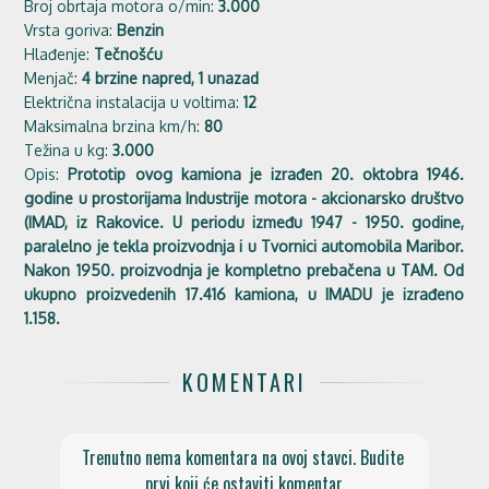
Broj obrtaja motora o/min:
3.000
Vrsta goriva:
Benzin
Hlađenje:
Tečnošću
Menjač:
4 brzine napred, 1 unazad
Električna instalacija u voltima:
12
Maksimalna brzina km/h:
80
Težina u kg:
3.000
Opis:
Prototip ovog kamiona je izrađen 20. oktobra 1946.
godine u prostorijama Industrije motora - akcionarsko društvo
(IMAD, iz Rakovice. U periodu između 1947 - 1950. godine,
paralelno je tekla proizvodnja i u Tvornici automobila Maribor.
Nakon 1950. proizvodnja je kompletno prebačena u TAM. Od
ukupno proizvedenih 17.416 kamiona, u IMADU je izrađeno
1.158.
KOMENTARI
Trenutno nema komentara na ovoj stavci. Budite 
prvi koji će ostaviti komentar.