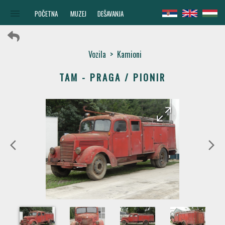
menu
POČETNA
MUZEJ
DEŠAVANJA
Vozila
>
Kamioni
TAM - PRAGA / PIONIR
arrow_forward
arrow_back
arrow_back_ios
arrow_forward_ios