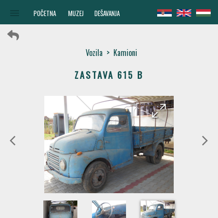
menu
POČETNA
MUZEJ
DEŠAVANJA
Vozila
>
Kamioni
ZASTAVA 615 B
arrow_forward
arrow_back
arrow_back_ios
arrow_forward_ios