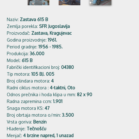
Naziv:
Zastava 615 B
Zemlja porekla:
SFR Jugoslavija
Proizvođač:
Zastava, Kragujevac
Godina proizvodnje:
1961.
Period gradnje:
1956 - 1985.
Produkcija:
36.000
Model:
615 B
Fabrički identifikacioni broj:
04380
Tip motora:
105 BJ. 005
Broj cilindara motora:
4
Radni ciklus motora :
4-taktni, Oto
Odnos prečnika i hoda klipa u mm:
82 x 90
Radna zapremina ccm:
1.901
Snaga motora KS:
47
Broj obrtaja motora o/min:
3.500
Vrsta goriva:
Benzin
Hlađenje:
Tečnošću
Menjač:
4 brzine napred, 1 unazad