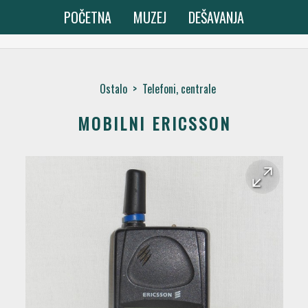
POČETNA
MUZEJ
DEŠAVANJA
Ostalo
>
Telefoni, centrale
MOBILNI ERICSSON
arrow_forward
arrow_back