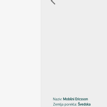
arrow_back_ios
Naziv:
Mobilni Ericsson
Zemlja porekla:
Švedska