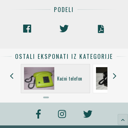
PODELI
OSTALI EKSPONATI IZ KATEGORIJE
arrow_back_ios
arrow_forward_ios
TA 32
Kućni telefon
keyboard_arrow_up