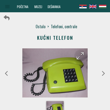
menu
POČETNA
MUZEJ
DEŠAVANJA
Ostalo
>
Telefoni, centrale
KUĆNI TELEFON
arrow_forward
arrow_back
arrow_back_ios
arrow_forward_ios