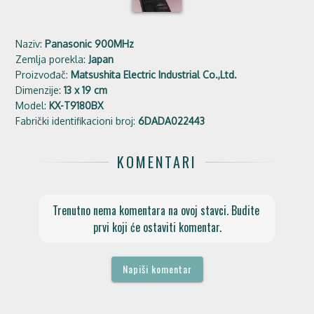
Naziv:
Panasonic 900MHz
Zemlja porekla:
Japan
Proizvođač:
Matsushita Electric Industrial Co.,Ltd.
Dimenzije:
13 x 19 cm
Model:
KX-T9180BX
Fabrički identifikacioni broj:
6DADA022443
KOMENTARI
Trenutno nema komentara na ovoj stavci. Budite 
prvi koji će ostaviti komentar.
Napiši komentar