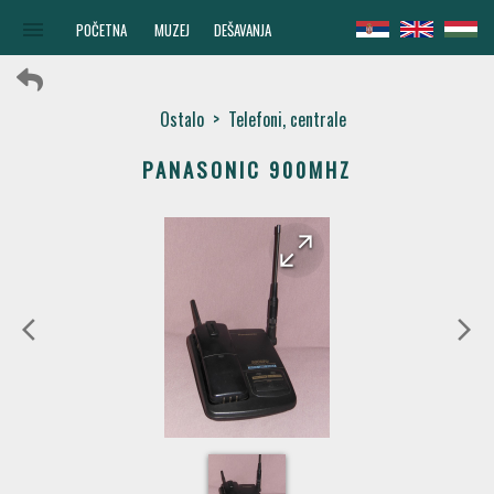
menu
POČETNA
MUZEJ
DEŠAVANJA
Ostalo
>
Telefoni, centrale
PANASONIC 900MHZ
arrow_forward
arrow_back
arrow_back_ios
arrow_forward_ios