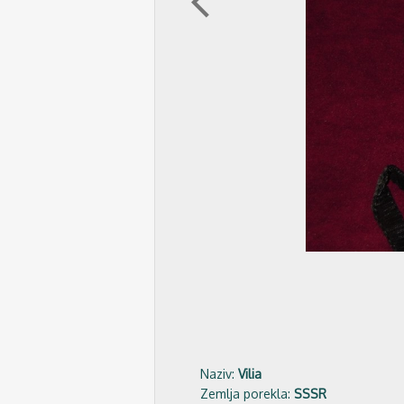
arrow_back_ios
Naziv:
Vilia
Zemlja porekla:
SSSR