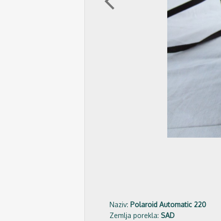
arrow_back_ios
Naziv:
Polaroid Automatic 220
Zemlja porekla:
SAD