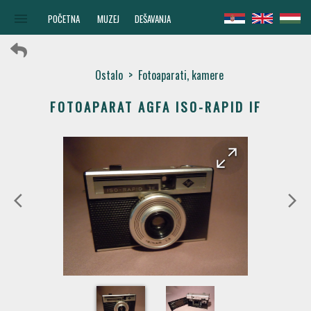
menu
POČETNA
MUZEJ
DEŠAVANJA
Ostalo
>
Fotoaparati, kamere
FOTOAPARAT AGFA ISO-RAPID IF
arrow_forward
arrow_back
arrow_back_ios
arrow_forward_ios