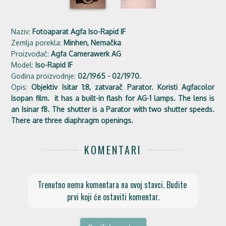
Naziv:
Fotoaparat Agfa Iso-Rapid IF
Zemlja porekla:
Minhen, Nemačka
Proizvođač:
Agfa Camerawerk AG
Model:
Iso-Rapid IF
Godina proizvodnje:
02/1965 - 02/1970.
Opis:
Objektiv Isitar 1:8, zatvarač Parator. Koristi Agfacolor
Isopan film. it has a built-in flash for AG-1 lamps. The lens is
an Isinar f8. The shutter is a Parator with two shutter speeds.
There are three diaphragm openings.
KOMENTARI
Trenutno nema komentara na ovoj stavci. Budite 
prvi koji će ostaviti komentar.