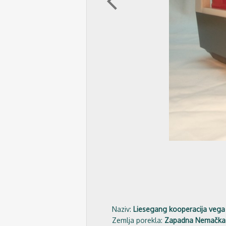
arrow_back_ios
Naziv:
Liesegang kooperacija vega
Zemlja porekla:
Zapadna Nemačka