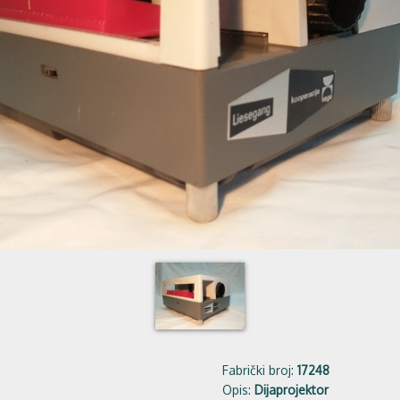
Fabrički broj:
17248
Opis:
Dijaprojektor