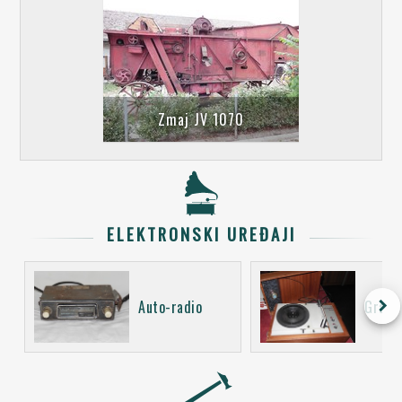
Zmaj JV 1070
ELEKTRONSKI UREĐAJI
keyboard_arrow_right
Auto-radio
Gramo