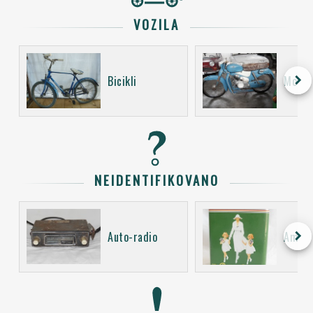
VOZILA
keyboard_arrow_right
Bicikli
Motoci
NEIDENTIFIKOVANO
keyboard_arrow_right
Auto-radio
Ambal