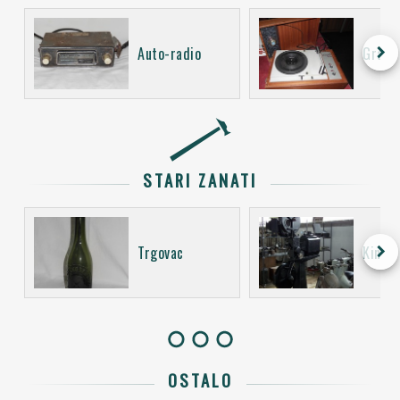
keyboard_arrow_right
Auto-radio
Gramo
STARI ZANATI
keyboard_arrow_right
Trgovac
Kino o
OSTALO