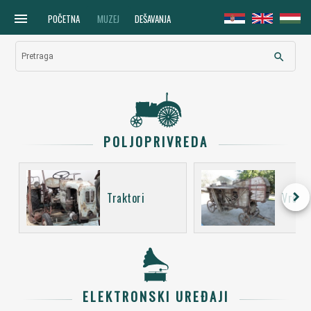
menu
POČETNA
MUZEJ
DEŠAVANJA
search
Pretraga
POLJOPRIVREDA
keyboard_arrow_right
Traktori
Vršali
ELEKTRONSKI UREĐAJI