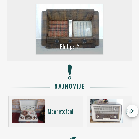
Philips ?
NAJNOVIJE
keyboard_arrow_right
Magnetofoni
Radio 