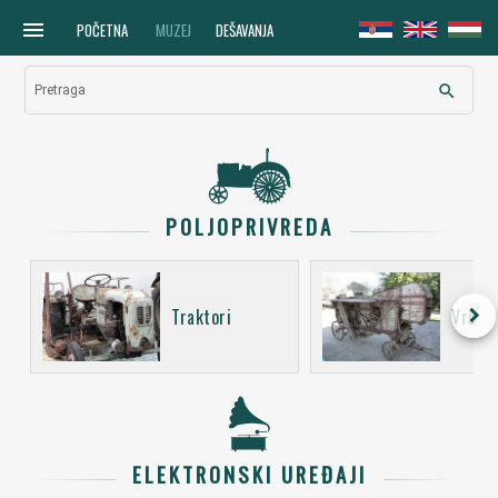
menu
POČETNA
MUZEJ
DEŠAVANJA
search
Pretraga
POLJOPRIVREDA
keyboard_arrow_right
Traktori
Vršali
ELEKTRONSKI UREĐAJI