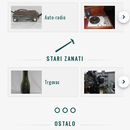
keyboard_arrow_right
Auto-radio
Gramo
STARI ZANATI
keyboard_arrow_right
Trgovac
Kino o
OSTALO