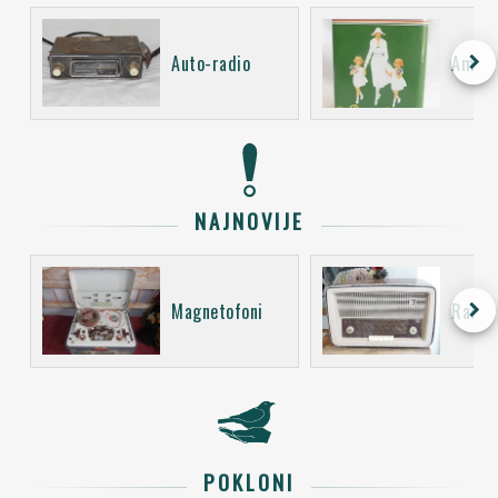
keyboard_arrow_right
Auto-radio
Ambal
NAJNOVIJE
keyboard_arrow_right
Magnetofoni
Radio 
POKLONI