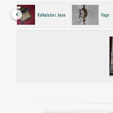
keyboard_arrow_left
Kalkulatori, kase
Vage