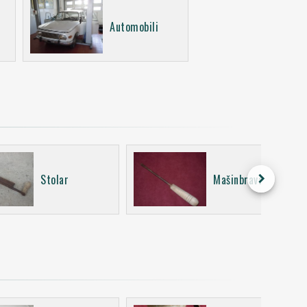
Automobili
keyboard_arrow_right
Stolar
Mašinbravar