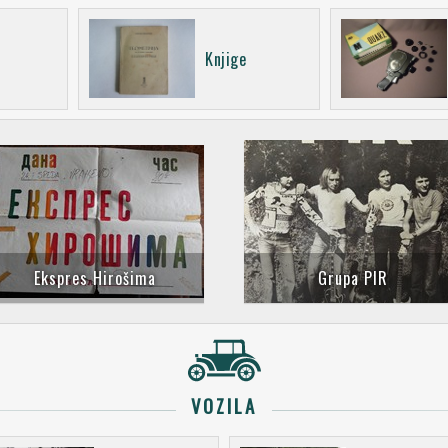
Knjige
Ekspres Hirošima
Grupa PIR
VOZILA