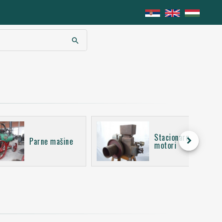
search
Stacionarni
keyboard_arrow_right
Parne mašine
motori