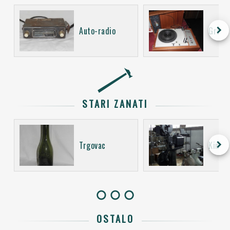
keyboard_arrow_right
Auto-radio
Gramo
STARI ZANATI
keyboard_arrow_right
Trgovac
Kino o
OSTALO