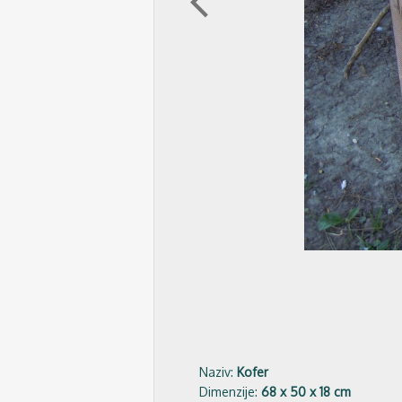
arrow_back_ios
Naziv:
Kofer
Dimenzije:
68 x 50 x 18 cm