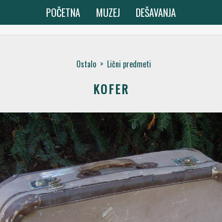
POČETNA
MUZEJ
DEŠAVANJA
Ostalo
>
Lični predmeti
KOFER