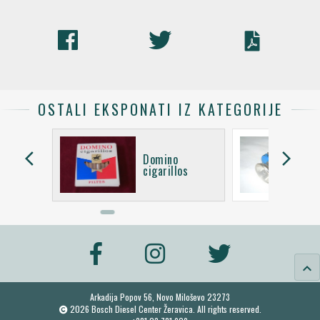
OSTALI EKSPONATI IZ KATEGORIJE
arrow_back_ios
arrow_forward_ios
Domino
lizaljke
cigarillos
keyboard_arrow_up
Arkadija Popov 56, Novo Miloševo 23273
2026 Bosch Diesel Center Žeravica. All rights reserved.