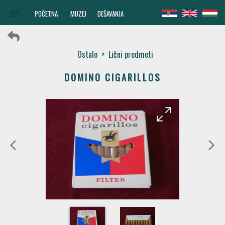
menu
POČETNA
MUZEJ
DEŠAVANJA
Ostalo
>
Lični predmeti
DOMINO CIGARILLOS
arrow_forward
arrow_back
arrow_back_ios
arrow_forward_ios