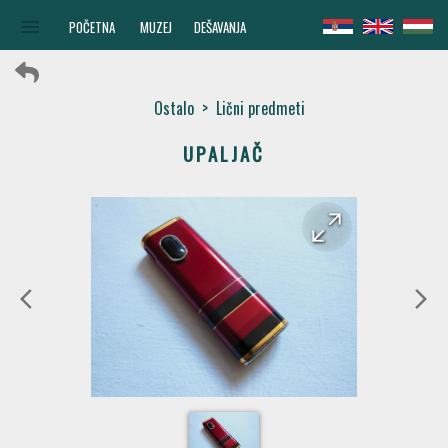
menu
POČETNA
MUZEJ
DEŠAVANJA
Ostalo
>
Lični predmeti
UPALJAČ
arrow_forward
arrow_back
arrow_back_ios
arrow_forward_ios