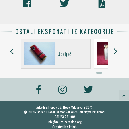
OSTALI EKSPONATI IZ KATEGORIJE
arrow_back_ios
arrow_forward_ios
Upaljač
keyboard_arrow_up
Arkadija Popov 56, Novo Miloševo 23273
2026 Bosch Diesel Center Žeravica. All rights reserved.
+381 23 781 909
info@muzejzeravica.org
Created by
TxLab