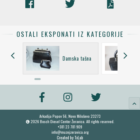
OSTALI EKSPONATI IZ KATEGORIJE
arrow_back_ios
arrow_forward_ios
 tašna
Damska tašna
keyboard_arrow_up
Arkadija Popov 56, Novo Miloševo 23273
2026 Bosch Diesel Center Žeravica. All rights reserved.
+381 23 781 909
info@muzejzeravica.org
Created by
TxLab