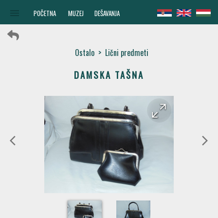
menu
POČETNA
MUZEJ
DEŠAVANJA
Ostalo
>
Lični predmeti
DAMSKA TAŠNA
arrow_forward
arrow_back
arrow_back_ios
arrow_forward_ios