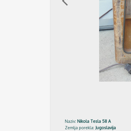
arrow_back_ios
Naziv:
Nikola Tesla 58 A
Zemlja porekla:
Jugoslavija