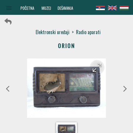
menu
POČETNA
MUZEJ
DEŠAVANJA
Elektronski uređaji
>
Radio aparati
ORION
arrow_forward
arrow_back
arrow_back_ios
arrow_forward_ios