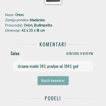
Naziv:
Orion
Zemlja porekla:
Mađarska
Proizvođač:
Orion, Budimpešta
Dimenzije:
42 x 25 x 18 cm
KOMENTARI
Salac
8/18/2019, 9:41:01 PM
play_arrow
Orionov model 343, pravljen od 1943. god
Napiši komentar
PODELI